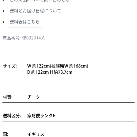
送料とお届け日程について
送料表はこちら
商品番号: KB032314.A
サイズ:
W 約122cm(拡張時W 約168cm)
D 約122cm H 約73.7cm
材質:
チーク
送料区分:
家財便ランクE
国:
イギリス