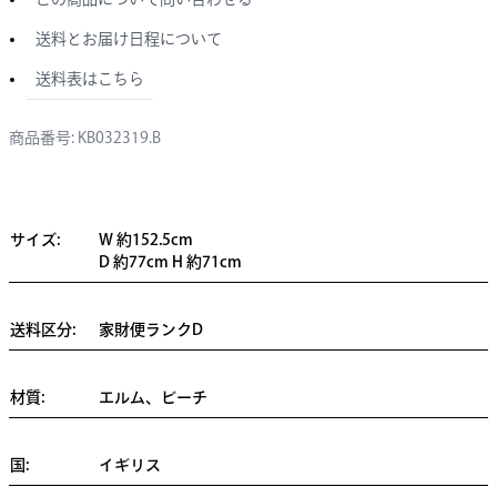
送料とお届け日程について
送料表はこちら
商品番号: KB032319.B
サイズ:
W 約152.5cm
D 約77cm H 約71cm
送料区分:
家財便ランクD
材質:
エルム、ビーチ
国:
イギリス