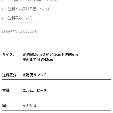
送料とお届け日程について
送料表はこちら
商品番号: KB032325.A
サイズ:
W 約60.5cm D 約54.5cm H 約96cm
座面まで H 約42cm
送料区分:
家財便ランクC
材質:
エルム、ビーチ
国:
イギリス