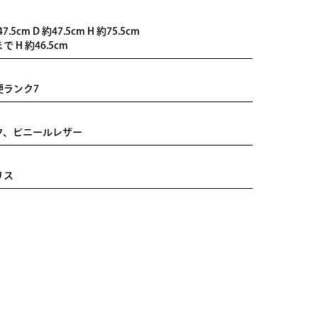
47.5cm D 約47.5cm H 約75.5cm
で H 約46.5cm
便ランク7
ク、ビニールレザー
リス