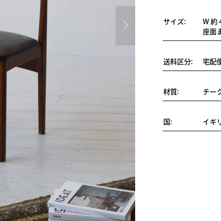
サイズ:
W 約 
座面ま
送料区分:
宅配
材質:
チー
国:
イギ