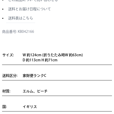
送料とお届け日程について
送料表はこちら
商品番号: KB042166
サイズ:
W 約124cm (折りたたみ時W 約63cm)
D 約113cm H 約71cm
送料区分:
家財便ランクC
材質:
エルム、ビーチ
国:
イギリス