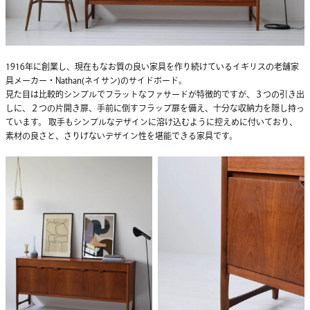
1916年に創業し、現在もなお質の良い家具を作り続けているイギリスの老舗家
具メーカー・Nathan(ネイサン)のサイドボード。
見た目は比較的シンプルでフラットなファサードが特徴的ですが、３つの引き出
しに、２つの片開き扉、手前に倒すフラップ扉を備え、十分な収納力を隠し持っ
ています。 取手もシンプルなデザインに溶け込むように控えめに付いており、
素材の良さと、さりげないデザイン性を堪能できる家具です。