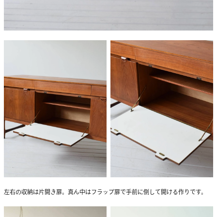
左右の収納は片開き扉。真ん中はフラップ扉で手前に倒して開ける作りです。